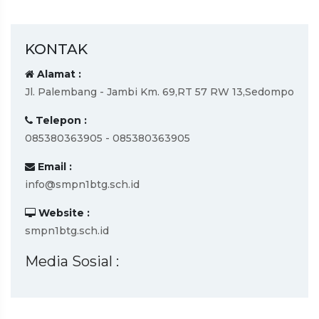
siswa baru 2026-2027
KONTAK
Alamat :
Jl. Palembang - Jambi Km. 69,RT 57 RW 13,Sedompo
Telepon :
085380363905 - 085380363905
Email :
info@smpn1btg.sch.id
Website :
smpn1btg.sch.id
Media Sosial :