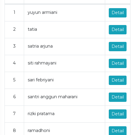
1
yuyun armiani
Detail
2
tatia
Detail
3
satria arjuna
Detail
4
siti rahmayani
Detail
5
sari febriyani
Detail
6
santri anggun maharani
Detail
7
rizki pratama
Detail
8
ramadhoni
Detail