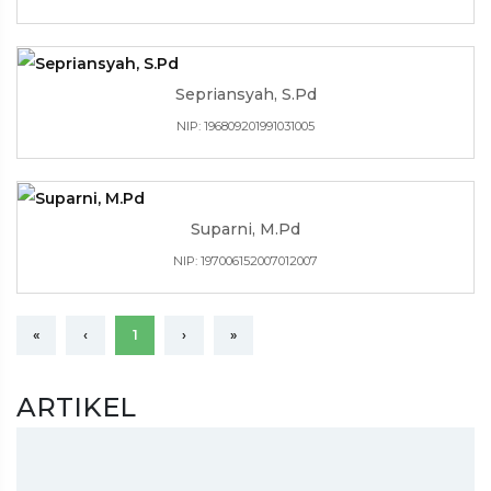
Sepriansyah, S.Pd
NIP: 196809201991031005
Suparni, M.Pd
NIP: 197006152007012007
«
‹
1
›
»
ARTIKEL