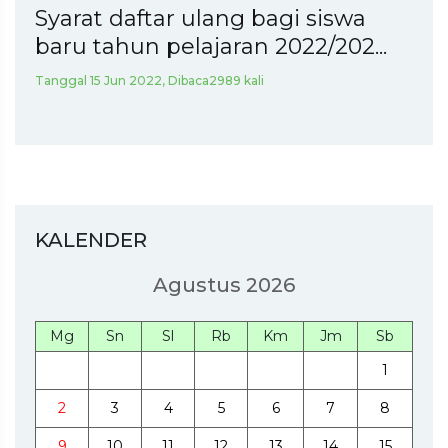
Syarat daftar ulang bagi siswa
baru tahun pelajaran 2022/202...
Tanggal 15 Jun 2022, Dibaca2989 kali
KALENDER
Agustus 2026
Mg
Sn
Sl
Rb
Km
Jm
Sb
1
2
3
4
5
6
7
8
9
10
11
12
13
14
15