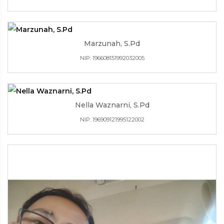
Marzunah, S.Pd
NIP: 196608151992032005
Nella Waznarni, S.Pd
NIP: 196909121995122002