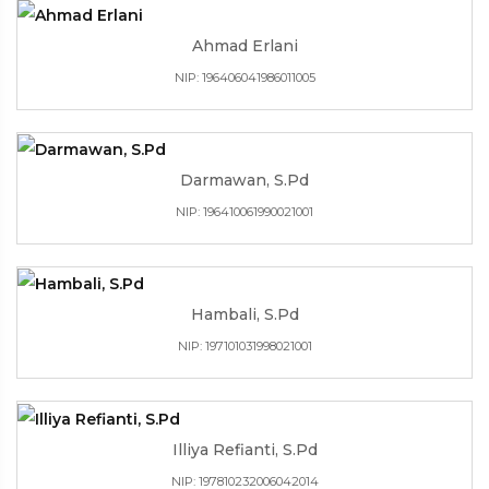
Ahmad Erlani
NIP: 196406041986011005
Darmawan, S.Pd
NIP: 196410061990021001
Hambali, S.Pd
NIP: 197101031998021001
Illiya Refianti, S.Pd
NIP: 197810232006042014