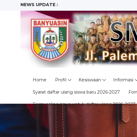
NEWS UPDATE :
Observasi Praktik Kinerja ...
Senam Sehat...
ASAS Ganjil...
Upacara Hari Kesaktian Pancasila...
Pelaksanaan ANBK ...
Semarak Lomba HUT RI KE-79...
Lomba Gerak Jalan...
Pelaksanaan US ...
Asesmen Semester Jenjang Tingkat
In House Training (IHT) ...
Home
Profil
Kesiswaan
Informasi
Syarat daftar ulang siswa baru 2026-2027
For
Form online siswa untuk daftar ulang 2026-2027