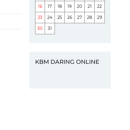
16
17
18
19
20
21
22
23
24
25
26
27
28
29
30
31
KBM DARING ONLINE