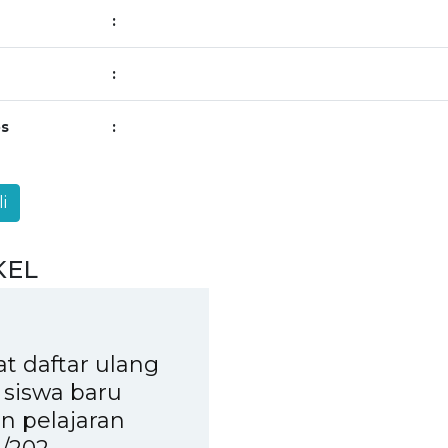
:
:
s
:
KEL
at daftar ulang
 siswa baru
n pelajaran