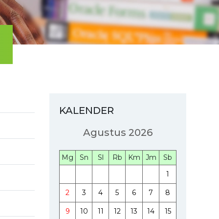
KALENDER
Agustus 2026
Mg
Sn
Sl
Rb
Km
Jm
Sb
1
2
3
4
5
6
7
8
9
10
11
12
13
14
15