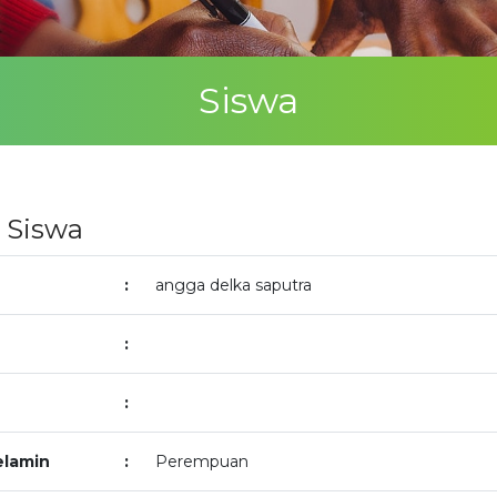
Siswa
l Siswa
:
angga delka saputra
:
:
elamin
:
Perempuan