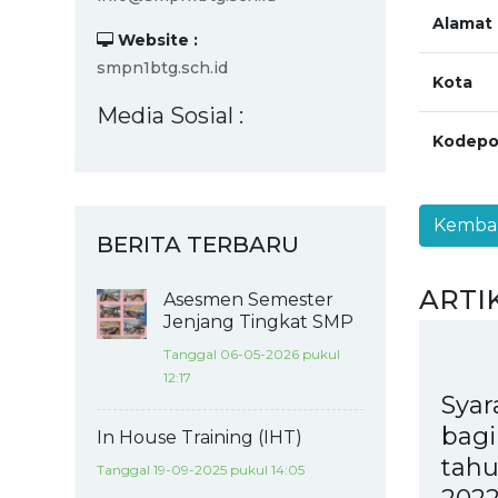
Alamat
Website :
smpn1btg.sch.id
Kota
Media Sosial :
Kodepo
BERITA TERBARU
ARTI
Asesmen Semester
Jenjang Tingkat SMP
Tanggal 06-05-2026 pukul
12:17
Syar
bagi
In House Training (IHT)
tahu
Tanggal 19-09-2025 pukul 14:05