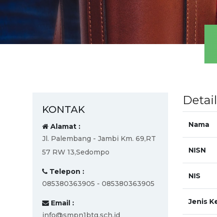
Detai
KONTAK
Nama
Alamat :
Jl. Palembang - Jambi Km. 69,RT
NISN
57 RW 13,Sedompo
Telepon :
NIS
085380363905 - 085380363905
Jenis K
Email :
info@smpn1btg.sch.id